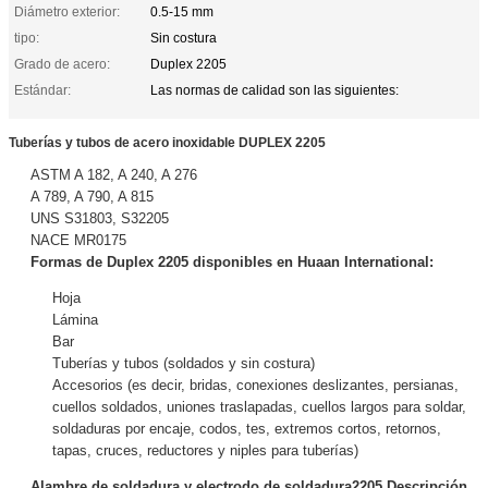
Diámetro exterior:
0.5-15 mm
tipo:
Sin costura
Grado de acero:
Duplex 2205
Estándar:
Las normas de calidad son las siguientes:
Tuberías y tubos de acero inoxidable DUPLEX 2205
ASTM A 182, A 240, A 276
A 789, A 790, A 815
UNS S31803, S32205
NACE MR0175
Formas de Duplex 2205 disponibles en Huaan International:
Hoja
Lámina
Bar
Tuberías y tubos (soldados y sin costura)
Accesorios (es decir, bridas, conexiones deslizantes, persianas,
cuellos soldados, uniones traslapadas, cuellos largos para soldar,
soldaduras por encaje, codos, tes, extremos cortos, retornos,
tapas, cruces, reductores y niples para tuberías)
Alambre de soldadura y electrodo de soldadura2205 Descripción