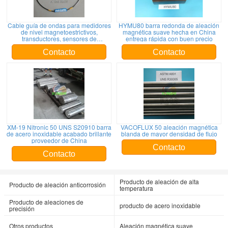
Cable guía de ondas para medidores
HYMU80 barra redonda de aleación
de nivel magnetoestrictivos,
magnética suave hecha en China
transductores, sensores de
entrega rápida con buen precio
desplazamiento
Contacto
Contacto
XM-19 Nitronic 50 UNS S20910 barra
VACOFLUX 50 aleación magnética
de acero inoxidable acabado brillante
blanda de mayor densidad de flujo
proveedor de China
Contacto
Contacto
Producto de aleación de alta
Producto de aleación anticorrosión
temperatura
Producto de aleaciones de
producto de acero inoxidable
precisión
Otros productos
Aleación magnética suave