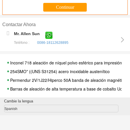
Contactar Ahora
Mr. Allen Sun
Teléfono :
0086-18112628895
Inconel 718 aleación de níquel polvo esférico para impresión 3D
254SMO* ((UNS S31254) acero inoxidable austenítico
Permendur 2V/1J22/Hiperco 50A banda de aleación magnética b
Barras de aleación de alta temperatura a base de cobalto Udime
Flanca duplex 2205 UNS S32205 forja duplex de acero inoxidabl
Cambie la lengua
Las barras de forja de incónico_602_CA UNS_N06025
Spanish
17-7PH S17700 ASTM A564 Barra de acero inoxidable resistente
AMS 5877 UNS R30556 Parte de forja de súper aleaciones expo