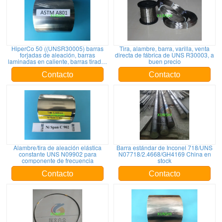
HiperCo 50 ((UNSR30005) barras
Tira, alambre, barra, varilla, venta
forjadas de aleación, barras
directa de fábrica de UNS R30003, a
laminadas en caliente, barras tiradas
buen precio
en frío, alambre tirado en frío
Contacto
Contacto
Alambre/tira de aleación elástica
Barra estándar de Inconel 718/UNS
constante UNS N09902 para
N07718/2.4668/GH4169 China en
componente de frecuencia
stock
Contacto
Contacto