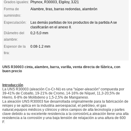
Grados iguales:
Phynox, R30003, Elgiloy, 3J21
Forma de
Alambre, tiras, barras redondas, alambrón
suministro:
Especulación:
Las demás partidas de los productos de la partida A se
clasificarán en el anexo II.
Diámetro del
0,2-5,0 mm
alambre:
Espesor de la
0.08-1.2 mm
tira:
UNS R30003 cinta, alambre, barra, varilla, venta directa de fábrica, con
buen precio
Introducción
La UNS R30003 (aleación Co-Cr-Ni) es una "súper-aleación" compuesta por
39-41% de Cobalto, 19-21% de Cromo, 14-16% de Níquel, 11,3-20,5% de
Hierro, 6-8% de Molibdeno y 1,5-2,5% de Manganeso.
La aleación UNS R30003 fue desarrollada originalmente para la fabricación de
relojes y se aplica en la industria aeroespacial, el petróleo, el gas
natural,equipos médicos y clínicos y otros campos de alta tecnología y partes
clave debido a su excelente resistencia a la corrosiónLa aleación tiene una alta
resistencia a la corrosión y una baja tensión de relajación a una altura de 600
F.