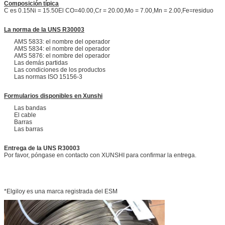
Composición típica
C es 0.15Ni = 15.50El CO=40.00,Cr = 20.00,Mo = 7.00,Mn = 2.00,Fe=residuo
La norma de la UNS R30003
AMS 5833: el nombre del operador
AMS 5834: el nombre del operador
AMS 5876: el nombre del operador
Las demás partidas
Las condiciones de los productos
Las normas ISO 15156-3
Formularios disponibles en Xunshi
Las bandas
El cable
Barras
Las barras
Entrega de la UNS R30003
Por favor, póngase en contacto con XUNSHI para confirmar la entrega.
*Elgiloy es una marca registrada del ESM