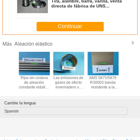
Tira, alambre, barra, varilla, venta
directa de fábrica de UNS
R30003, a buen precio
Continuar
Aleación elástico
Más
 calidad
Pipa sin costura
Las emisiones de
AMS 5875/5876
R30003 b
materias
de aleación
gases de efecto
R30003 banda
aleación e
mas
constante elástica
invernadero se
resistente a la
anticorro
de Ni-span-C 902
determinan por la
corrosión, alta
magnética 
de aleación
combinación de
resistencia,
resiste
N09902 para
los siguientes
ductilidad y buena
Cambie la lengua
aplicaciones en
factores:4711
duración de la
tubos de borrón
fatiga
Spanish