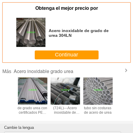
Obtenga el mejor precio por
Acero inoxidable de grado de
urea 304LN
Continuar
Acero inoxidable grado urea
Más
oxidable
Acero inoxidable
316L modificado
316Lmod/724L,
Acero ino
 de urea
de grado urea con
(724L)---Acero
tubo sin costuras
de grado 
4LN
certificados PED,
inoxidable de
de acero de urea
304
ABS, DNV, CCS,
grado urea
GL, LR, KR, GOST
Cambie la lengua