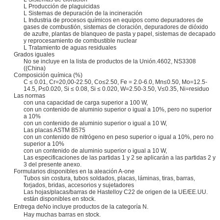
L Producción de plaguicidas
L Sistemas de depuración de la incineración
L Industria de procesos químicos en equipos como depuradores de
gases de combustión, sistemas de cloración, depuradores de dióxido
de azufre, plantas de blanqueo de pasta y papel, sistemas de decapado
y reprocesamiento de combustible nuclear
L Tratamiento de aguas residuales
Grados iguales
No se incluye en la lista de productos de la Unión.4602, NS3308
((China)
Composición química (%)
C ≤ 0.01, Cr=20,00-22.50, Co≤2.50, Fe = 2.0-6.0, Mn≤0.50, Mo=12.5-
14.5, P≤0.020, Si ≤ 0.08, Si ≤ 0.020, W=2.50-3.50, V≤0.35, Ni=residuo
Las normas
con una capacidad de carga superior a 100 W,
con un contenido de aluminio superior o igual a 10%, pero no superior
a 10%
con un contenido de aluminio superior o igual a 10 W,
Las placas ASTM B575
con un contenido de nitrógeno en peso superior o igual a 10%, pero no
superior a 10%
con un contenido de aluminio superior o igual a 10 W,
Las especificaciones de las partidas 1 y 2 se aplicarán a las partidas 2 y
3 del presente anexo.
Formularios disponibles en la aleación A-one
Tubos sin costura, tubos soldados, placas, láminas, tiras, barras,
forjados, bridas, accesorios y sujetadores
Las hojas/placas/barras de Hastelloy C22 de origen de la UE/EE.UU.
están disponibles en stock.
Entrega de
No incluye productos de la categoría N.
Hay muchas barras en stock.