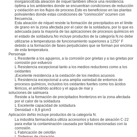
inorgánicoEsta aleación de níquel también ofrece una resistencia
óptima a los ambientes donde se encuentran condiciones de reducción
y oxidación en los flujos de proceso.Esto es beneficioso en las plantas
polivalentes donde estas condiciones de "conmoción" ocurren con
frecuencia..
Esta aleación de níquel resiste la formación de precipitados en el límite
de grano en la zona afectada por el calor de la soldadura, por lo que es
adecuada para la mayoría de las aplicaciones de procesos químicos en
el estado de soldadura.
No incluye productos de la categoría N.
no debe
utilizarse a temperaturas de funcionamiento superiores a 1250° F
debido a la formación de fases perjudiciales que se forman por encima
de esta temperatura.
Personaje
L Resistente a los agujeros, a la corrosión por grietas y a las grietas por
corrosión por esfuerzo
L Resistencia excepcional tanto a los medios reductores como a los
oxidantes
¡Excelente resistencia a la oxidación de los medios acuosos
L Resistencia excepcional a una amplia variedad de entornos de
procesos químicos, incluidos los oxidantes fuertes como los ácidos
férricos, el anhídrido acético y el agua de mar y
soluciones de salmuera
Resiste a la formación de precipitados fronterizos en la zona afectada
por el calor de la soldadura
L Excelente capacidad de soldadura
Densidad = 8,9 g/cm3
Aplicación de
No incluye productos de la categoría N.
La industria farmacéutica utiliza accesorios y tubos de aleación C-22
para evitar la contaminación causada por fallas relacionadas con la
corrosión.
L Fabricación de celofán
L Sistemas de cloración