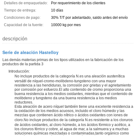
Detalles de empaquetado:
Por requerimiento de los clientes
Tiempo de entrega:
10 días
Condiciones de pago:
30% T/T por adelantado, saldo antes del envío
Capacidad de la fuente:
10000 kg por mes
descripción
Serie de aleación Hastelloy
Las demás materias primas de los tipos utilizados en la fabricación de los
productos de la partida 3
Introducción:
No incluye productos de la categoría N.
es una aleación austenítica
versátil de níquel-cromo-molibdeno-tungsteno con una mayor
resistencia a las hendiduras, la corrosión por grietas y el agrietamiento
por corrosión por esfuerzo.El alto contenido de cromo proporciona una
buena resistencia a los medios oxidantes, mientras que el contenido de
molibdeno y tungsteno da una buena resistencia a los medios
reductores.
Esta aleación de acero níquel también tiene una excelente resistencia a
la oxidación de los medios acuosos, incluido el cloro húmedo y las
mezclas que contienen ácido nítrico o ácidos oxidantes con iones de
cloro.
No incluye productos de la categoría N.
es resistente a los cloruros
de ácidos oxidantes, al cloro húmedo, a los ácidos fórmico y acético, a
los cloruros férrico y cobre, al agua de mar, a la salmuera y a muchas
soluciones químicas mezcladas o contaminadas,tanto orgánico como