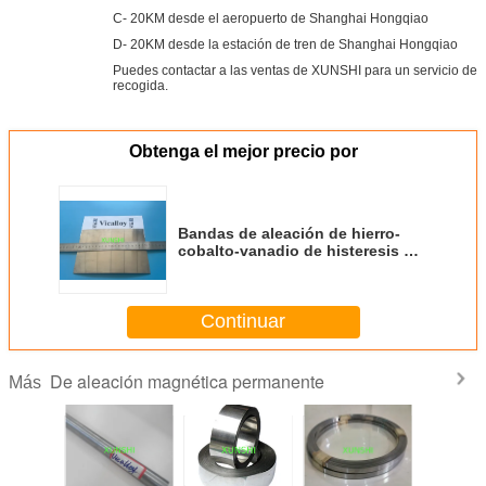
C- 20KM desde el aeropuerto de Shanghai Hongqiao
D- 20KM desde la estación de tren de Shanghai Hongqiao
Puedes contactar a las ventas de XUNSHI para un servicio de
recogida.
Obtenga el mejor precio por
Bandas de aleación de hierro-
cobalto-vanadio de histeresis de
aleación de vicalloy (barra de
aleación de vicalloy) (cables de
aleación de vicalloy)
Continuar
De aleación magnética permanente
Más