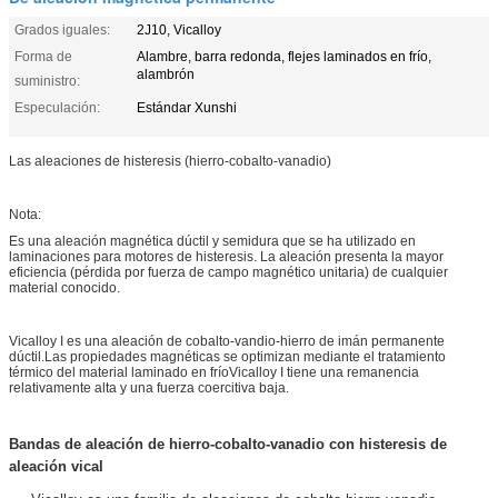
Grados iguales:
2J10, Vicalloy
Forma de
Alambre, barra redonda, flejes laminados en frío,
alambrón
suministro:
Especulación:
Estándar Xunshi
Las aleaciones de histeresis (hierro-cobalto-vanadio)
Nota:
Es una aleación magnética dúctil y semidura que se ha utilizado en
laminaciones para motores de histeresis. La aleación presenta la mayor
eficiencia (pérdida por fuerza de campo magnético unitaria) de cualquier
material conocido.
Vicalloy I es una aleación de cobalto-vandio-hierro de imán permanente
dúctil.Las propiedades magnéticas se optimizan mediante el tratamiento
térmico del material laminado en fríoVicalloy I tiene una remanencia
relativamente alta y una fuerza coercitiva baja.
Bandas de aleación de hierro-cobalto-vanadio con histeresis de
aleación vical