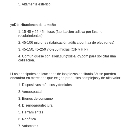
5. Altamente esférico
yo
Distribuciones de tamaño
1. 15-45 y 25-45 micras (fabricación aditiva por láser o
recubrimientos)
2. 45-106 micrones (fabricación aditiva por haz de electrones)
3. 45-150, 45-250 y 0-250 micras (CIP y HIP)
4. Comuníquese con allen.sun@sz-alloy.com para solicitar una
cotización.
l Las principales aplicaciones de las piezas de titanio AM se pueden
encontrar en mercados que exigen productos complejos y de alto valor:
1. Dispositivos médicos y dentales
2. Aeroespacial
3. Bienes de consumo
4. Diseño/arquitectura
5. Herramientas
6. Robótica
7. Automotriz