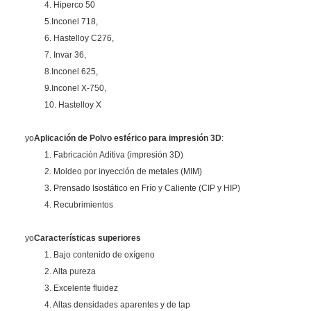
4. Hiperco 50
5.Inconel 718,
6. Hastelloy C276,
7. Invar 36,
8.Inconel 625,
9.Inconel X-750,
10. Hastelloy X
yo
Aplicación de
Polvo esférico para impresión 3D
:
1. Fabricación Aditiva (impresión 3D)
2. Moldeo por inyección de metales (MIM)
3. Prensado Isostático en Frío y Caliente (CIP y HIP)
4. Recubrimientos
yo
Características superiores
1. Bajo contenido de oxígeno
2. Alta pureza
3. Excelente fluidez
4. Altas densidades aparentes y de tap