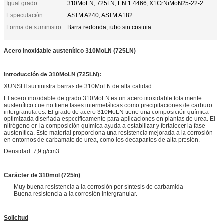
Igual grado:
310MoLN, 725LN, EN 1.4466, X1CrNiMoN25-22-2
Especulación:
ASTM A240, ASTM A182
Forma de suministro:
Barra redonda, tubo sin costura
Acero inoxidable austenítico 310MoLN (725LN)
Introducción de 310MoLN (725LN):
XUNSHI suministra barras de 310MoLN de alta calidad.
El acero inoxidable de grado 310MoLN es un acero inoxidable totalmente
austenítico que no tiene fases intermetálicas como precipitaciones de carburo
intergranulares. El grado de acero 310MoLN tiene una composición química
optimizada diseñada específicamente para aplicaciones en plantas de urea. El
nitrógeno en la composición química ayuda a estabilizar y fortalecer la fase
austenítica. Este material proporciona una resistencia mejorada a la corrosión
en entornos de carbamato de urea, como los decapantes de alta presión.
Densidad: 7,9 g/cm3
Carácter de
310mol (725ln)
Muy buena resistencia a la corrosión por síntesis de carbamida.
Buena resistencia a la corrosión intergranular.
Solicitud