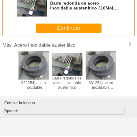
Barra redonda de acero
inoxidable austenítico 310MoLN
(725LN) en stock
Continuar
Acero inoxidable austenítico
Más
donda de
254SMO* ((UNS
Barra redonda de
254SMO* ((UNS
oxidable
S31254) acero
acero inoxidable
S31254) acero
nítico
inoxidable
austenítico
inoxidable
MoLN
austenítico
310MoLN
austenítico
en stock
(725LN) en stock
Cambie la lengua
Spanish