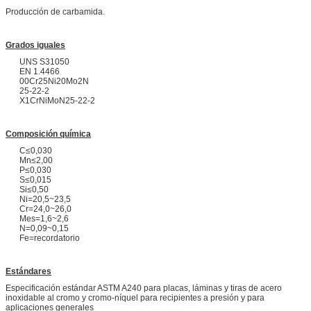
Producción de carbamida.
Grados iguales
UNS S31050
EN 1.4466
00Cr25Ni20Mo2N
25-22-2
X1CrNiMoN25-22-2
Composición química
C≤0,030
Mn≤2,00
P≤0,030
S≤0,015
Si≤0,50
Ni=20,5~23,5
Cr=24,0~26,0
Mes=1,6~2,6
N=0,09~0,15
Fe=recordatorio
Estándares
Especificación estándar ASTM A240 para placas, láminas y tiras de acero
inoxidable al cromo y cromo-níquel para recipientes a presión y para
aplicaciones generales