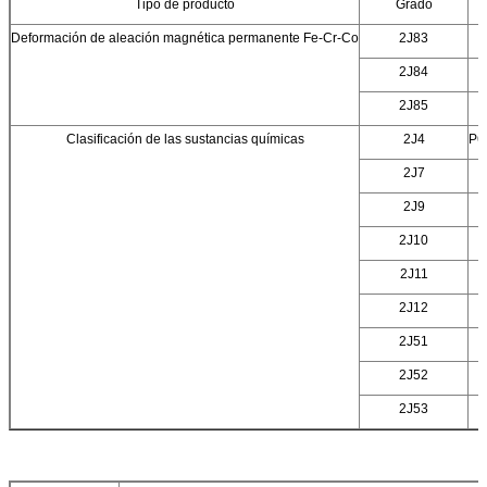
Tipo de producto
Grado
Deformación de aleación magnética permanente Fe-Cr-Co
2J83
2J84
2J85
Clasificación de las sustancias químicas
2J4
P6
2J7
2J9
2J10
2J11
2J12
2J51
2J52
2J53