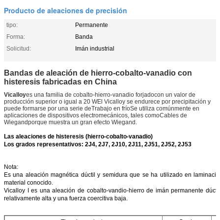
Producto de aleaciones de precisión
tipo:
Permanente
Forma:
Banda
Solicitud:
Imán industrial
Bandas de aleación de hierro-cobalto-vanadio con
histeresis fabricadas en China
Vicalloy
es una familia de cobalto-hierro-vanadio forjado
con un valor de
producción superior o igual a 20 W
El Vicalloy se endurece por precipitación y
puede formarse por una serie de
Trabajo en frío
Se utiliza comúnmente en
aplicaciones de dispositivos electromecánicos, tales como
Cables de
Wiegand
porque muestra un gran efecto Wiegand.
Las aleaciones de histeresis (hierro-cobalto-vanadio)
Los grados representativos: 2J4, 2J7, 2J10, 2J11, 2J51, 2J52, 2J53
Nota:
Es una aleación magnética dúctil y semidura que se ha utilizado en laminacio
material conocido.
Vicalloy I es una aleación de cobalto-vandio-hierro de imán permanente dúcti
relativamente alta y una fuerza coercitiva baja.