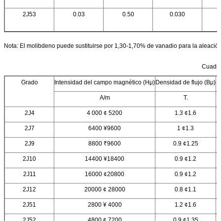
2J53
0.03
0.50
0.030
Nota: El molibdeno puede sustituirse por 1,30-1,70% de vanadio para la aleació
Cuadro 
Grado
Intensidad del campo magnético (Hμ)
Densidad de flujo (Bμ)
A/m
T.
2J4
4 000 ¢ 5200
1.3 ¢1.6
2J7
6400 ¥9600
1 ¢1.3
2J9
8800 ₹9600
0.9 ¢1.25
2J10
14400 ¥18400
0.9 ¢1.2
2J11
16000 ¢20800
0.9 ¢1.2
2J12
20000 ¢ 28000
0.8 ¢1.1
2J51
2800 ¥ 4000
1.2 ¢1.6
2J52
4800 ¢ 7200
0.9 ¢1.35