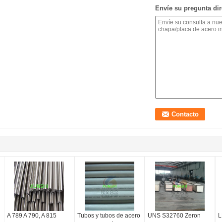
Envíe su pregunta di
A 789 A 790, A 815
Tubos y tubos de acero
UNS S32760 Zeron
L