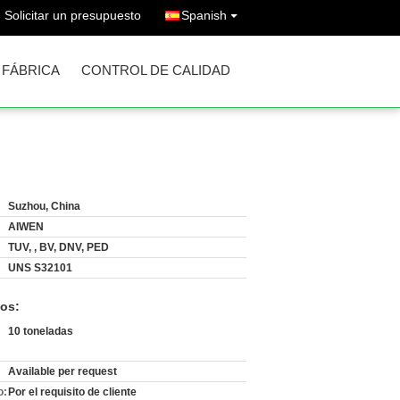
Solicitar un presupuesto
Spanish
A FÁBRICA
CONTROL DE CALIDAD
Suzhou, China
AIWEN
TUV, , BV, DNV, PED
UNS S32101
os:
10 toneladas
Available per request
o:
Por el requisito de cliente