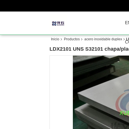
E
Inicio
Productos
acero inoxidable duplex
L
C
LDX2101 UNS S32101 chapa/plac