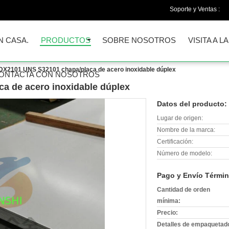
Soporte y Ventas :
N CASA.
PRODUCTOS
SOBRE NOSOTROS
VISITA A L
DX2101 UNS S32101 chapa/placa de acero inoxidable dúplex
ONTACTA CON NOSOTROS
a de acero inoxidable dúplex
Datos del producto:
Lugar de origen:
Nombre de la marca:
Certificación:
Número de modelo:
Pago y Envío Términ
Cantidad de orden
mínima:
Precio:
Detalles de empaquetad