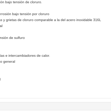
ión bajo tensión de cloruro.
orrosión bajo tensión por cloruro
as y grietas de cloruro comparable a la del acero inoxidable 316L
al
nsión de sulfuro
ías e intercambiadores de calor.
so general
l