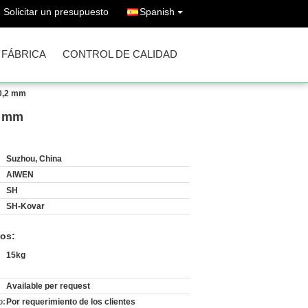
Solicitar un presupuesto
Spanish
A FÁBRICA
CONTROL DE CALIDAD
 0,2 mm
2 mm
Suzhou, China
AIWEN
SH
SH-Kovar
os:
15kg
Available per request
o:
Por requerimiento de los clientes