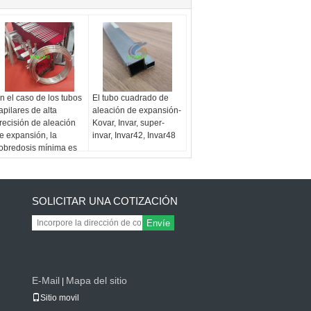
n el caso de los tubos
El tubo cuadrado de
apilares de alta
aleación de expansión-
recisión de aleación
Kovar, Invar, super-
e expansión, la
invar, Invar42, Invar48
obredosis mínima es
e 0,2 mm.
SOLICITAR UNA COTIZACIÓN
Envíe
E-Mail
Mapa del sitio
|
Sitio movil