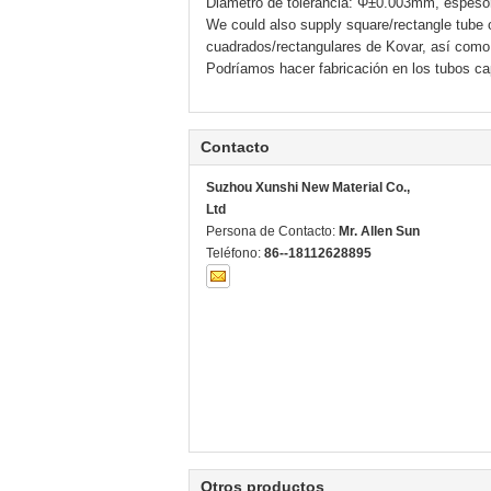
Diámetro de tolerancia: Φ±0.003mm, espeso
We could also supply square/rectangle tube o
cuadrados/rectangulares de Kovar, así como 
Podríamos hacer fabricación en los tubos capi
Contacto
Suzhou Xunshi New Material Co.,
Ltd
Persona de Contacto:
Mr. Allen Sun
Teléfono:
86--18112628895
Otros productos