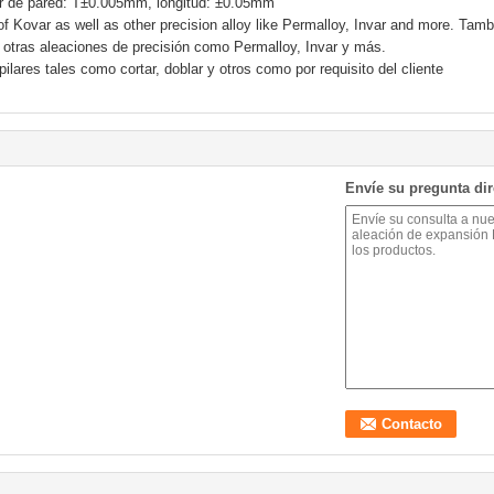
r de pared: T±0.005mm, longitud: ±0.05mm
f Kovar as well as other precision alloy like Permalloy, Invar and more. Tam
otras aleaciones de precisión como Permalloy, Invar y más.
lares tales como cortar, doblar y otros como por requisito del cliente
Envíe su pregunta di