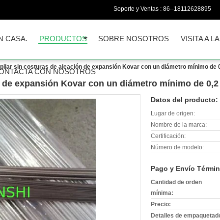
Soporte y Ventas :
86--18112628895
N CASA.
PRODUCTOS
SOBRE NOSOTROS
VISITA A L
pilar sin costuras de aleación de expansión Kovar con un diámetro mínimo de
ONTACTA CON NOSOTROS
ón de expansión Kovar con un diámetro mínimo de 0,
Datos del producto:
Lugar de origen:
Nombre de la marca:
Certificación:
Número de modelo:
Pago y Envío Términ
Cantidad de orden
mínima:
Precio:
Detalles de empaquetad