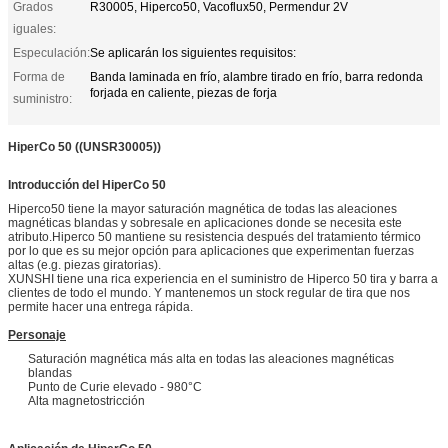
Grados
R30005, Hiperco50, Vacoflux50, Permendur 2V
iguales:
Especulación:
Se aplicarán los siguientes requisitos:
Forma de
Banda laminada en frío, alambre tirado en frío, barra redonda
forjada en caliente, piezas de forja
suministro:
HiperCo 50 ((UNSR30005))
Introducción del HiperCo 50
Hiperco50 tiene la mayor saturación magnética de todas las aleaciones
magnéticas blandas y sobresale en aplicaciones donde se necesita este
atributo.Hiperco 50 mantiene su resistencia después del tratamiento térmico
por lo que es su mejor opción para aplicaciones que experimentan fuerzas
altas (e.g. piezas giratorias).
XUNSHI tiene una rica experiencia en el suministro de Hiperco 50 tira y barra a
clientes de todo el mundo. Y mantenemos un stock regular de tira que nos
permite hacer una entrega rápida.
Personaje
Saturación magnética más alta en todas las aleaciones magnéticas
blandas
Punto de Curie elevado - 980°C
Alta magnetostricción