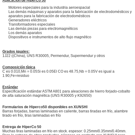
Aplicación de HiperCo 50
Motores especiales para la industria aeroespacial
Las demás máquinas y aparatos para la fabricación de electrodomésticos y
aparatos para la fabricación de electrodomésticos
Generadores eléctricos
Transformadores especiales
Las demás piezas para electromagnéticos
Los demás aparatos
Dispositivos e instrumentos de alto flujo magnético
Grados iguales:
1J22 ((China), UNS R30005, Permendur, Supermendur y otros
Composición típica
C es 0.010,Mn = 0.05Si es 0.05El CO es 48.75,Nb = 0.05V es igual a
1.90,Fe=residuo
Estándar
Especificación estándar ASTM A801 para aleaciones de hierro forjado-cobalto
de alta saturación magnética (UNS R30005 y K92650)
Formularios de Hiperco50 disponibles en XUNSHI
Barras forjadas, barras laminadas en caliente, barras tiradas en frío, alambre
tirado en frío, tiras laminadas en frío
Entrega de HiperCo 50
Muchas tiras laminadas en frío en stock. espesor: 0.25mm/0.35mm/0.40mm.