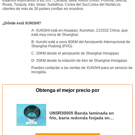
estamos exportando a EE.UU., Canadá, Italia, Reino Unido, Polonia, Grecia,
Rusia, Turquía, Irán, Israel, Sudáfrica, Corea del Sur,Corea del NorteLos
clientes de más de 30 países confían en nosotros.
¿Dónde está XUNSHI?
A- XUNSHI está en Huaqiao, Kunshan, 215332 China, que
está muy cerca de Shanghai.
B- Xunshi está a unos 80KM del Aeropuerto Internacional de
Shanghai Pudong (PVG).
C- 20KM desde el aeropuerto de Shanghai Hongqiao
D- 20KM desde la estación de tren de Shanghai Hongqiao
Puedes contactar a las ventas de XUNSHI para un servicio de
recogida.
Obtenga el mejor precio por
UNSR30005 Banda laminada en
frío, barra redonda forjada en
caliente y alambre tirado en frío
China Origen