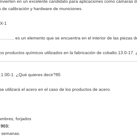
 convierten en un excelente candidato para aplicaciones como cámaras d
s de calibración y hardware de municiones.
TX-1
........................ es un elemento que se encuentra en el interior de las pie
 los productos químicos utilizados en la fabricación de cobalto.13.0-17
..............................................................................................................
ad.1.00-1. ¿Qué quieres decir?85
e utilizará el acero en el caso de los productos de acero.
alambres, forjados
 903
:
4 semanas.