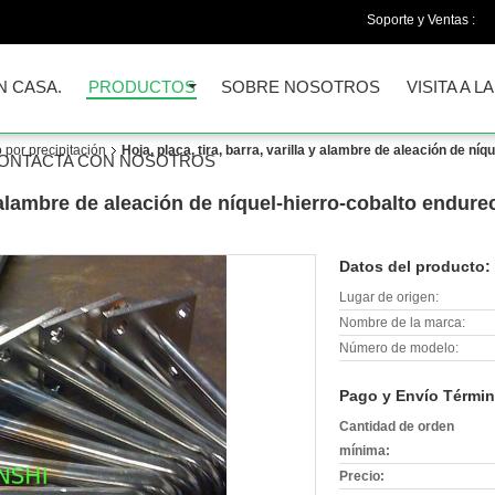
Soporte y Ventas :
N CASA.
PRODUCTOS
SOBRE NOSOTROS
VISITA A L
 por precipitación
Hoja, placa, tira, barra, varilla y alambre de aleación de ní
ONTACTA CON NOSOTROS
a y alambre de aleación de níquel-hierro-cobalto endur
Datos del producto:
Lugar de origen:
Nombre de la marca:
Número de modelo:
Pago y Envío Términ
Cantidad de orden
mínima:
Precio: