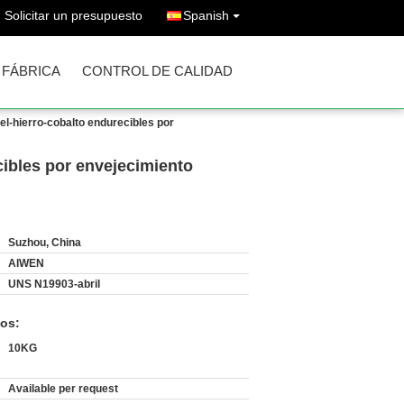
Solicitar un presupuesto
Spanish
A FÁBRICA
CONTROL DE CALIDAD
quel-hierro-cobalto endurecibles por
ecibles por envejecimiento
Suzhou, China
AIWEN
UNS N19903-abril
os:
10KG
Available per request