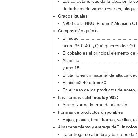
Las características de la aleación la
de turbinas de vapor, resortes, bloque
Grados iguales
N903 de la NNU, Piromet* Aleación C
Composición química
El níquel...................................
acero.36.0-40. ¿Qué quieres decir?0
El cobalto es el principal elemento de
Aluminio....................................................
y uno.15
El titanio es un material de alta calid
El niobio2.40 a tres.50
En el caso de los productos de acero, s
Las normas de
El incoloy 903
:
A-uno Norma interna de aleación
Formas de productos disponibles
Hojas, placas, tiras, barras, varillas, 
Almacenamiento y entrega de
El incoloy
La entrega de alambre y barra es de 