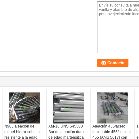
N903 aleación de
XM-16 UNS S45500
Aleación 455/acero
1
níquel-hierro-cobalto
Bar de aleación dura
inoxidable 455/custom
i
resistente a la edad
de edad martensítica
455 (AMS 5617) con
e