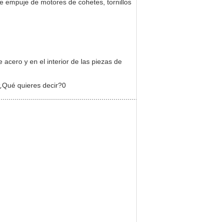
e empuje de motores de cohetes, tornillos
zas de acero y en el interior de las piezas de
. ¿Qué quieres decir?0
..............................................................................................................