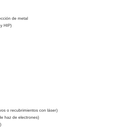
cción de metal
 y HIP)
ivos o recubrimientos con láser)
de haz de electrones)
)