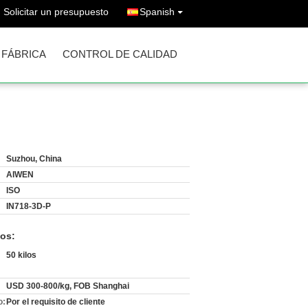
Solicitar un presupuesto
Spanish
A FÁBRICA
CONTROL DE CALIDAD
Suzhou, China
AIWEN
ISO
IN718-3D-P
os:
50 kilos
USD 300-800/kg, FOB Shanghai
o:
Por el requisito de cliente