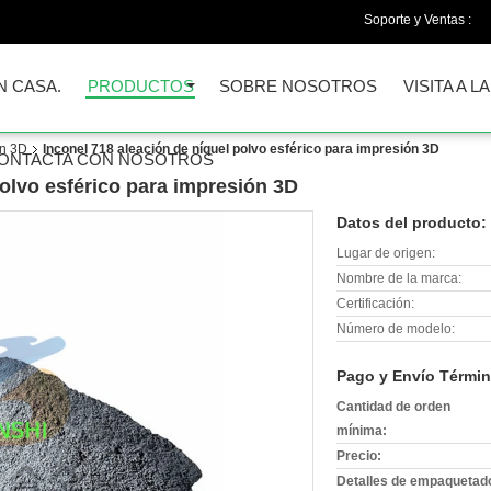
Soporte y Ventas :
N CASA.
PRODUCTOS
SOBRE NOSOTROS
VISITA A L
ón 3D
Inconel 718 aleación de níquel polvo esférico para impresión 3D
ONTACTA CON NOSOTROS
polvo esférico para impresión 3D
Datos del producto:
Lugar de origen:
Nombre de la marca:
Certificación:
Número de modelo:
Pago y Envío Términ
Cantidad de orden
mínima:
Precio:
Detalles de empaquetad