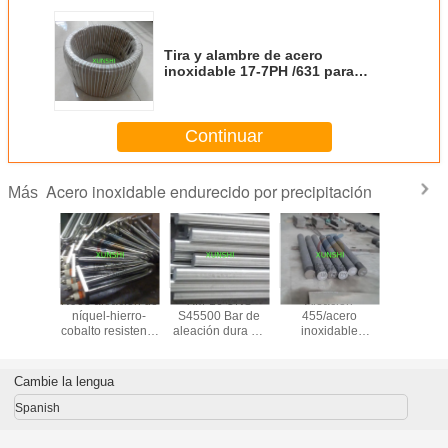
Tira y alambre de acero
inoxidable 17-7PH /631 para
resorte
Continuar
Acero inoxidable endurecido por precipitación
Más
ca, tira,
N903 aleación de
XM-16 UNS
Aleación
15-5PH
arilla y
níquel-hierro-
S45500 Bar de
455/acero
S15500 
re de
cobalto resistente
aleación dura de
inoxidable
redonda d
ión de
a la edad
edad martensítica
455/custom 455
inoxidab
hierro-
(AMS 5617) con
acabado 
alto
acabado negro o
brilla
Cambie la lengua
bles por
brillante
imiento
Spanish
oy 903