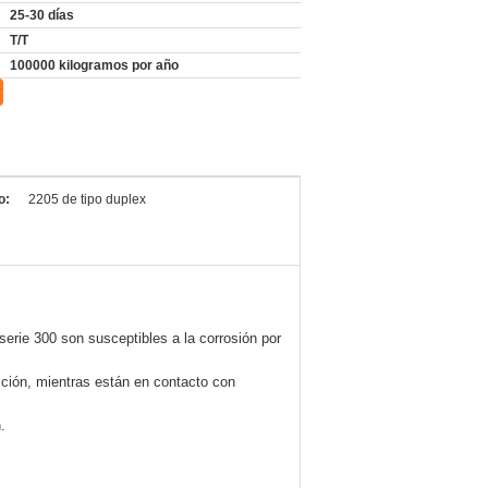
25-30 días
T/T
100000 kilogramos por año
o:
2205 de tipo duplex
erie 300 son susceptibles a la corrosión por
cción, mientras están en contacto con
.