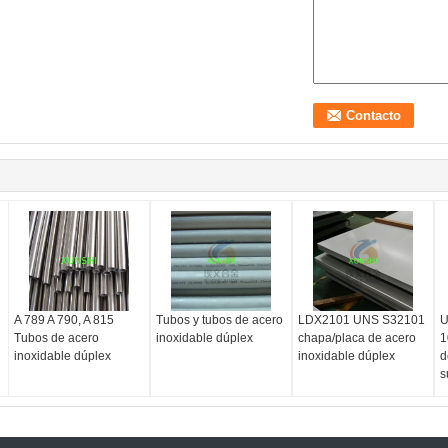
A 789 A 790, A 815
Tubos y tubos de acero
LDX2101 UNS S32101
U
Tubos de acero
inoxidable dúplex
chapa/placa de acero
1
inoxidable dúplex
inoxidable dúplex
d
s