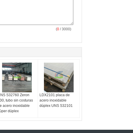
(
0
/ 3000)
NS S32760 Zeron
LDX2101 placa de
00, tubo sin costuras
acero inoxidable
e acero inoxidable
dúplex UNS S32101
úper dúplex