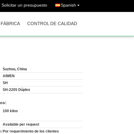
Solicitar un presupuesto
Spanish
A FÁBRICA
CONTROL DE CALIDAD
Suzhou, China
AIWEN
SH
SH-2205 Dúplex
os:
100 kilos
Available per request
o:
Por requerimiento de los clientes