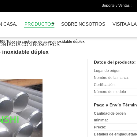
Soporte y Ventas :
N CASA.
PRODUCTOS
SOBRE NOSOTROS
VISITA A L
205 Tubo sin costuras de acero inoxidable dúplex
ONTACTA CON NOSOTROS
 inoxidable dúplex
Datos del producto:
Lugar de origen:
Nombre de la marca:
Certificación:
Número de modelo:
Pago y Envío Términ
Cantidad de orden
mínima:
Precio:
Detalles de empaquetad