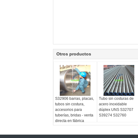
Otros productos
S32906 barras, placas,
Tubo sin costuras de
tubos sin costura,
acero inoxidable
accesorios para
dúplex UNS S32707
tuberías, bridas - venta
S39274 S32760
directa en fábrica
(S32906)