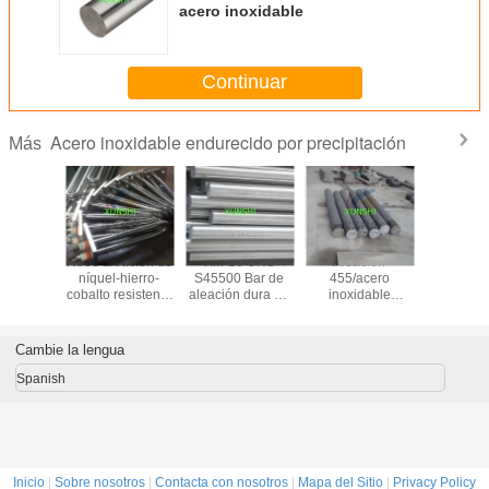
acero inoxidable
Continuar
Acero inoxidable endurecido por precipitación
Más
ca, tira,
N903 aleación de
XM-16 UNS
Aleación
15-5PH
arilla y
níquel-hierro-
S45500 Bar de
455/acero
S15500 
re de
cobalto resistente
aleación dura de
inoxidable
redonda d
ión de
a la edad
edad martensítica
455/custom 455
inoxidab
hierro-
(AMS 5617) con
acabado 
alto
acabado negro o
brilla
Cambie la lengua
bles por
brillante
imiento
Spanish
oy 903
Inicio
|
Sobre nosotros
|
Contacta con nosotros
|
Mapa del Sitio
|
Privacy Policy