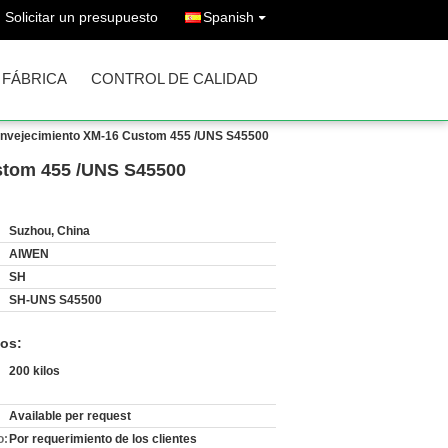
Solicitar un presupuesto
Spanish
A FÁBRICA
CONTROL DE CALIDAD
 envejecimiento XM-16 Custom 455 /UNS S45500
ustom 455 /UNS S45500
Suzhou, China
AIWEN
SH
SH-UNS S45500
os:
200 kilos
Available per request
o:
Por requerimiento de los clientes