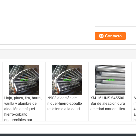
Hoja, placa, tira, barra,
N903 aleación de
XM-16 UNS S45500
A
varilla y alambre de
níquel-hierro-cobalto
Bar de aleación dura
i
aleación de níquel-
resistente a la edad
de edad martensítica
4
hierro-cobalto
a
endurecibles por
b
envejecimiento Incoloy
903