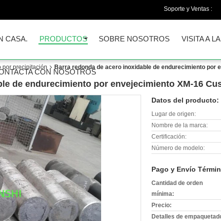
Soporte y Ventas :
N CASA.
PRODUCTOS
SOBRE NOSOTROS
VISITA A L
 por precipitación
Barra redonda de acero inoxidable de endurecimiento por
ONTACTA CON NOSOTROS
ble de endurecimiento por envejecimiento XM-16 C
Datos del producto:
Lugar de origen:
Nombre de la marca:
Certificación:
Número de modelo:
Pago y Envío Términ
Cantidad de orden
mínima:
Precio:
Detalles de empaquetad