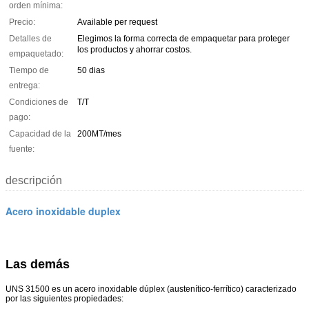
orden mínima:
Precio:
Available per request
Detalles de
Elegimos la forma correcta de empaquetar para proteger
los productos y ahorrar costos.
empaquetado:
Tiempo de
50 dias
entrega:
Condiciones de
T/T
pago:
Capacidad de la
200MT/mes
fuente:
descripción
Acero inoxidable duplex
Las demás
UNS 31500 es un acero inoxidable dúplex (austenítico-ferrítico) caracterizado
por las siguientes propiedades: