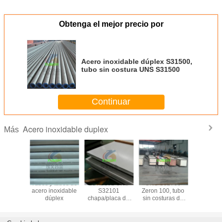
Obtenga el mejor precio por
Acero inoxidable dúplex S31500,
tubo sin costura UNS S31500
Continuar
Acero inoxidable duplex
Más
 790, A
Tubos y tubos de
LDX2101 UNS
UNS S32760
S32906 b
bos de
acero inoxidable
S32101
Zeron 100, tubo
placas, tu
oxidable
dúplex
chapa/placa de
sin costuras de
costu
lex
acero inoxidable
acero inoxidable
accesorio
dúplex
súper dúplex
tuberías, 
venta dir