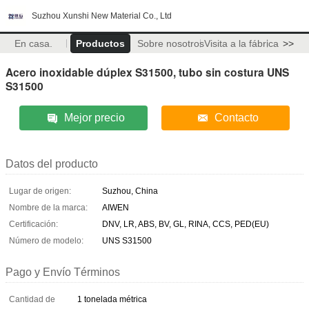
Suzhou Xunshi New Material Co., Ltd
En casa.
Productos
Sobre nosotros
Visita a la fábrica
>>
Acero inoxidable dúplex S31500, tubo sin costura UNS
S31500
Mejor precio
Contacto
Datos del producto
Lugar de origen:
Suzhou, China
Nombre de la marca:
AIWEN
Certificación:
DNV, LR, ABS, BV, GL, RINA, CCS, PED(EU)
Número de modelo:
UNS S31500
Pago y Envío Términos
Cantidad de
1 tonelada métrica