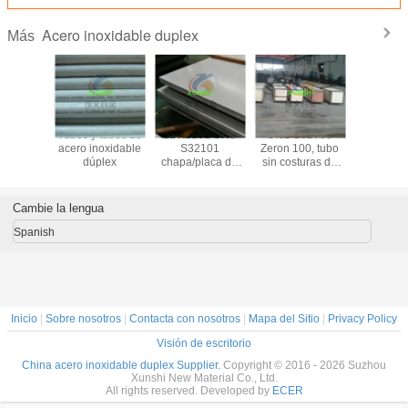
Acero inoxidable duplex
Más
 790, A
Tubos y tubos de
LDX2101 UNS
UNS S32760
S32906 b
bos de
acero inoxidable
S32101
Zeron 100, tubo
placas, tu
oxidable
dúplex
chapa/placa de
sin costuras de
costu
lex
acero inoxidable
acero inoxidable
accesorio
dúplex
súper dúplex
tuberías, 
venta dir
Cambie la lengua
fábrica (
Spanish
Inicio
|
Sobre nosotros
|
Contacta con nosotros
|
Mapa del Sitio
|
Privacy Policy
Visión de escritorio
China acero inoxidable duplex Supplier.
Copyright © 2016 - 2026 Suzhou
Xunshi New Material Co., Ltd.
All rights reserved. Developed by
ECER