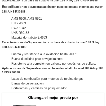
Superaleación con base de cobalto Inconel 188 /Alloy 188 /UNS R30188
Especificaciones de
Superaleación con base de cobalto Inconel 188 /Alloy
:
188 /UNS R30188
AMS 5608, AMS 5801
EN 2.4683
PWA 1042
UNS R30188
Material de trabajo 2.4683
Características de
Superaleación con base de cobalto Inconel 188 /Alloy
:
188 /UNS R30188
Fuerza y ​​resistencia a la oxidación hasta 2000°F.
Buena ductilidad post-envejecimiento.
Resistente a la corrosión en caliente por depósitos de sulfato.
Aplicaciones de
Superaleación con base de cobalto Inconel 188 /Alloy 188
/UNS R30188:
Latas de combustión para motores de turbina de gas
Barras de pulverización
Portallamas y camisas de posquemador
Obtenga el mejor precio por