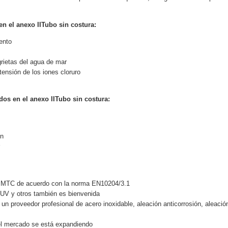
en el anexo II
Tubo sin costura
:
iento
grietas del agua de mar
tensión de los iones cloruro
dos en el anexo II
Tubo sin costura
:
ón
n MTC de acuerdo con la norma EN10204/3.1
TUV y otros también es bienvenida
 un proveedor profesional de acero inoxidable, aleación anticorrosión, aleaci
l mercado se está expandiendo