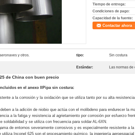
Tiempo de entrega:
Condiciones de pago:
Capacidad de la fuente:
Contactar ahora
aeronaves y otros.
tipo:
Sin costura
Estándar:
Las normas de c
625 de China con buen precio
ncluidos en el anexo II
Pipa sin costura:
tente a la corrosión y la oxidación que se utiliza tanto por su alta resistenci
deben a la adición de niobio que actúa con el molibdeno para endurecer la mat
ncia a la fatiga y resistencia al agrietamiento por corrosión por esfuerzo frent
e soldabilidad y se utiliza con frecuencia para soldar AL-6XN.
gama de entornos severamente corrosivos y es especialmente resistente a la c
 utiliza Inconel 625 son el procesamiento químico, la ingeniería aeroespacial 