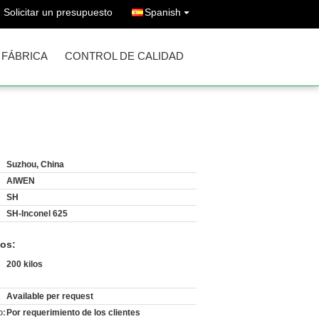
Solicitar un presupuesto
Spanish
A FÁBRICA
CONTROL DE CALIDAD
Suzhou, China
AIWEN
SH
SH-Inconel 625
os:
200 kilos
Available per request
o:
Por requerimiento de los clientes