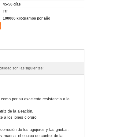
45-50 días
T/T
100000 kilogramos por año
alidad son las siguientes:
a como por su excelente resistencia a la
riz de la aleación.
e a los iones cloruro.
orrosión de los agujeros y las grietas.
y marina, el equipo de control de la