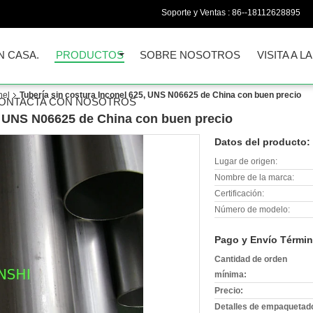
Soporte y Ventas :
86--18112628895
N CASA.
PRODUCTOS
SOBRE NOSOTROS
VISITA A L
nel
Tubería sin costura Inconel 625, UNS N06625 de China con buen precio
ONTACTA CON NOSOTROS
5, UNS N06625 de China con buen precio
Datos del producto:
Lugar de origen:
Nombre de la marca:
Certificación:
Número de modelo:
Pago y Envío Términ
Cantidad de orden
mínima:
Precio:
Detalles de empaquetad