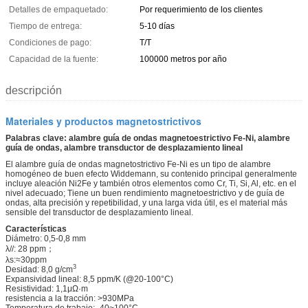
Detalles de empaquetado:
Por requerimiento de los clientes
Tiempo de entrega:
5-10 días
Condiciones de pago:
T/T
Capacidad de la fuente:
100000 metros por año
descripción
Materiales y productos magnetostrictivos
Palabras clave: alambre guía de ondas magnetoestrictivo Fe-Ni, alambre
guía de ondas, alambre transductor de desplazamiento lineal
El alambre guía de ondas magnetostrictivo Fe-Ni es un tipo de alambre
homogéneo de buen efecto Widdemann, su contenido principal generalmente
incluye aleación Ni2Fe y también otros elementos como Cr, Ti, Si, Al, etc. en el
nivel adecuado; Tiene un buen rendimiento magnetoestrictivo y de guía de
ondas, alta precisión y repetibilidad, y una larga vida útil, es el material más
sensible del transductor de desplazamiento lineal.
Características
Diámetro: 0,5-0,8 mm
λ//: 28 ppm；
λs:≈30ppm
3
Desidad: 8,0 g/cm
Expansividad lineal: 8,5 ppm/K (@20-100°C)
Resistividad: 1,1μΩ·m
resistencia a la tracción: >930MPa
Temperatura de trabajo: -40~100°C