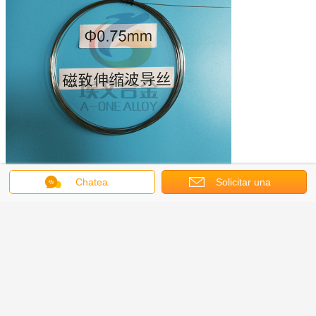
Chatea
Solicitar una
Obtenga el mejor precio por
cotización
Alambre de guía de ondas
magnetostrictivo de Fe-Ni
Continuar