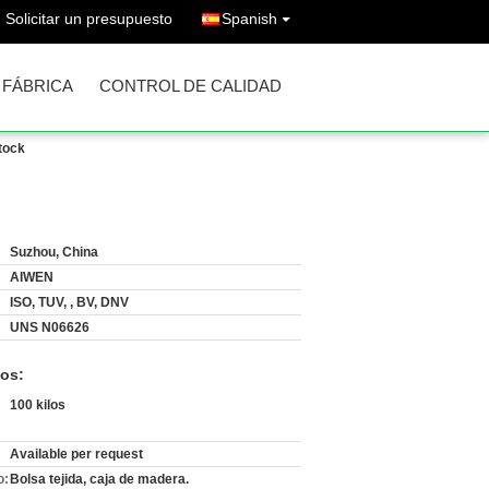
Solicitar un presupuesto
Spanish
A FÁBRICA
CONTROL DE CALIDAD
tock
Suzhou, China
AIWEN
ISO, TUV, , BV, DNV
UNS N06626
os:
100 kilos
Available per request
o:
Bolsa tejida, caja de madera.