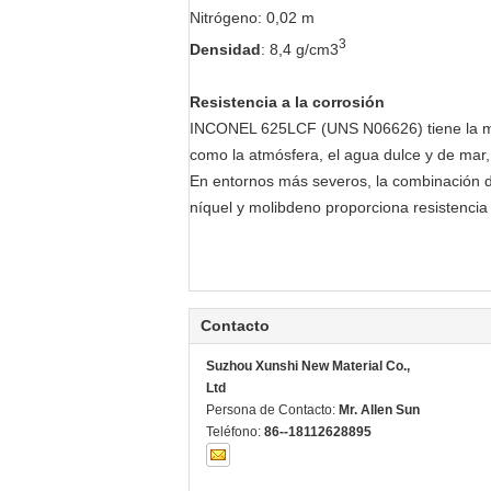
Nitrógeno: 0,02 m
3
Densidad
: 8,4 g/cm3
Resistencia a la corrosión
INCONEL 625LCF (UNS N06626) tiene la mis
como la atmósfera, el agua dulce y de mar, 
En entornos más severos, la combinación de
níquel y molibdeno proporciona resistencia
Contacto
Suzhou Xunshi New Material Co.,
Ltd
Persona de Contacto:
Mr. Allen Sun
Teléfono:
86--18112628895