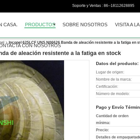
Soporte y Ventas :
86--18112628895
N CASA.
PRODUCTOS
SOBRE NOSOTROS
VISITA A L
nel
Inconel 625LCF UNS N06626 Banda de aleación resistente a la fatiga en s
ONTACTA CON NOSOTROS
 de aleación resistente a la fatiga en stock
Datos del producto:
Lugar de origen:
Nombre de la marca:
Certificación:
Número de modelo:
Pago y Envío Términ
Cantidad de orden
mínima:
Precio:
Detalles de empaquetad