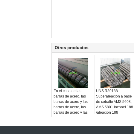
Otros productos
En el caso de las
UNS R30188
barras de acero, las
Superaleación a base
barras de acero y las
de cobalto AMS 5608,
barras de acero, las
AMS 5801 Inconel 188
barras de acero y las
/aleación 188
barras de acero, las
barras de acero y las
barras de acero, las
barras de acero y las