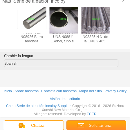
Serie de aleación Incoloy
Más
demás
Incoloy 926
Incoloy 800HT
Incoloy 825,
Incoloy 9
ales de
N08926 Barra
UNS N08811
N08825 N.N. de
N19903) 
cción y
redonda
1.4959, tubo sin
la ONU 2.4858
placas, 
ales de
costura para
barra redonda,
barras, va
ucción,
aplicaciones
laminada o
alambr
dos los
estructurales de
forjada en
forja
Cambie la lengua
ales de
alta temperatura
caliente
(Pyromet*
cción y
CTX-
Spanish
ales de
ucción,
dos los
ales de
ión y los
ales de
Inicio
|
Sobre nosotros
|
Contacta con nosotros
|
Mapa del Sitio
|
Privacy Policy
ucción.
Visión de escritorio
China Serie de aleación Incoloy Supplier.
Copyright © 2016 - 2026 Suzhou
Xunshi New Material Co., Ltd.
All rights reserved. Developed by
ECER
Chatea
Solicitar una