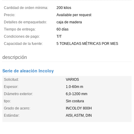
Cantidad de orden mínima:
200 kilos
Precio:
Available per request
Detalles de empaquetado:
caja de madera
Tiempo de entrega:
60 días
Condiciones de pago:
T/T
Capacidad de la fuente:
5 TONELADAS MÉTRICAS POR MES
descripción
Serie de aleación Incoloy
Solicitud:
VARIOS
Espesor:
1.0-60m m
Diámetro exterior:
6,0-1200 mm
tipo:
Sin costura
Grado de acero:
INCOLOY 800H
Estándar:
AISI, ASTM, DIN