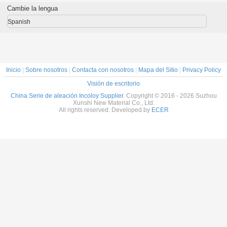
dos los
estructurales de
forjada en
forja
Cambie la lengua
ales de
alta temperatura
caliente
(Pyromet*
cción y
CTX-
Spanish
ales de
ucción,
dos los
ales de
ión y los
ales de
Inicio
|
Sobre nosotros
|
Contacta con nosotros
|
Mapa del Sitio
|
Privacy Policy
ucción.
Visión de escritorio
China Serie de aleación Incoloy Supplier.
Copyright © 2016 - 2026 Suzhou
Xunshi New Material Co., Ltd.
All rights reserved. Developed by
ECER