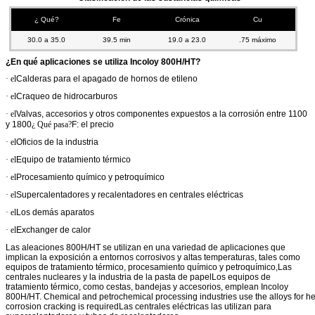
¿ Qué?
Fe
Crónica
Cu
30.0 a 35.0
39.5 min
19.0 a 23.0
.75 máximo
¿En qué aplicaciones se utiliza Incoloy 800H/HT?
· el
Calderas para el apagado de hornos de etileno
· el
Craqueo de hidrocarburos
· el
Valvas, accesorios y otros componentes expuestos a la corrosión entre 1100
y 1800
¿ Qué pasa?
F: el precio
· el
Oficios de la industria
· el
Equipo de tratamiento térmico
· el
Procesamiento químico y petroquímico
· el
Supercalentadores y recalentadores en centrales eléctricas
· el
Los demás aparatos
· el
Exchanger de calor
Las aleaciones 800H/HT se utilizan en una variedad de aplicaciones que
implican la exposición a entornos corrosivos y altas temperaturas, tales como
equipos de tratamiento térmico, procesamiento químico y petroquímico,Las
centrales nucleares y la industria de la pasta de papelLos equipos de
tratamiento térmico, como cestas, bandejas y accesorios, emplean Incoloy
800H/HT. Chemical and petrochemical processing industries use the alloys for hea
corrosion cracking is requiredLas centrales eléctricas las utilizan para