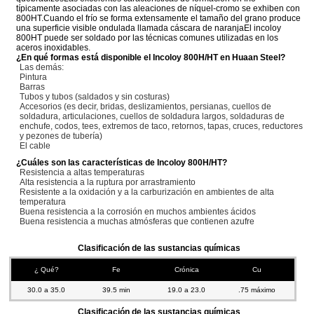
típicamente asociadas con las aleaciones de níquel-cromo se exhiben con
800HT.Cuando el frío se forma extensamente el tamaño del grano produce
una superficie visible ondulada llamada cáscara de naranjaEl incoloy
800HT puede ser soldado por las técnicas comunes utilizadas en los
aceros inoxidables.
¿En qué formas está disponible el Incoloy 800H/HT en Huaan Steel?
Las demás:
Pintura
Barras
Tubos y tubos (saldados y sin costuras)
Accesorios (es decir, bridas, deslizamientos, persianas, cuellos de
soldadura, articulaciones, cuellos de soldadura largos, soldaduras de
enchufe, codos, tees, extremos de taco, retornos, tapas, cruces, reductores
y pezones de tubería)
El cable
¿Cuáles son las características de Incoloy 800H/HT?
Resistencia a altas temperaturas
Alta resistencia a la ruptura por arrastramiento
Resistente a la oxidación y a la carburización en ambientes de alta
temperatura
Buena resistencia a la corrosión en muchos ambientes ácidos
Buena resistencia a muchas atmósferas que contienen azufre
Clasificación de las sustancias químicas
¿ Qué?
Fe
Crónica
Cu
30.0 a 35.0
39.5 min
19.0 a 23.0
.75 máximo
Clasificación de las sustancias químicas