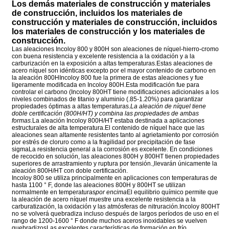
Los demás materiales de construcción y materiales
de construcción, incluidos los materiales de
construcción y materiales de construcción, incluidos
los materiales de construcción y los materiales de
construcción.
Las aleaciones Incoloy 800 y 800H son aleaciones de níquel-hierro-cromo
con buena resistencia y excelente resistencia a la oxidación y a la
carburización en la exposición a altas temperaturas.Estas aleaciones de
acero níquel son idénticas excepto por el mayor contenido de carbono en
la aleación 800HIncoloy 800 fue la primera de estas aleaciones y fue
ligeramente modificada en Incoloy 800H.Esta modificación fue para
controlar el carbono (Incoloy 800HT tiene modificaciones adicionales a los
niveles combinados de titanio y aluminio (.85-1.20%) para garantizar
propiedades óptimas a altas temperaturas.
La aleación de níquel tiene
doble certificación (800H/HT) y combina las propiedades de ambas
formas.
La aleación Incoloy 800H/HT estaba destinada a aplicaciones
estructurales de alta temperatura.El contenido de níquel hace que las
aleaciones sean altamente resistentes tanto al agrietamiento por corrosión
por estrés de cloruro como a la fragilidad por precipitación de fase
sigmaLa resistencia general a la corrosión es excelente. En condiciones
de recocido en solución, las aleaciones 800H y 800HT tienen propiedades
superiores de arrastramiento y ruptura por tensión.,llevarán únicamente la
aleación 800H/HT con doble certificación.
Incoloy 800 se utiliza principalmente en aplicaciones con temperaturas de
hasta 1100 ° F, donde las aleaciones 800H y 800HT se utilizan
normalmente en temperaturas
por encima
El equilibrio químico permite que
la aleación de acero níquel muestre una excelente resistencia a la
carburatización, la oxidación y las atmósferas de nitruración.Incoloy 800HT
no se volverá quebradiza incluso después de largos períodos de uso en el
rango de 1200-1600 ° F donde muchos aceros inoxidables se vuelven
quebradizosLas excelentes características de formación en frío