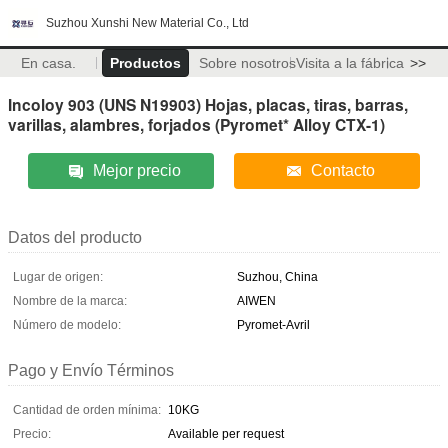
Suzhou Xunshi New Material Co., Ltd
En casa.
Productos
Sobre nosotros
Visita a la fábrica
>>
Incoloy 903 (UNS N19903) Hojas, placas, tiras, barras,
varillas, alambres, forjados (Pyromet* Alloy CTX-1)
Mejor precio
Contacto
Datos del producto
Lugar de origen:
Suzhou, China
Nombre de la marca:
AIWEN
Número de modelo:
Pyromet-Avril
Pago y Envío Términos
Cantidad de orden mínima:
10KG
Precio:
Available per request