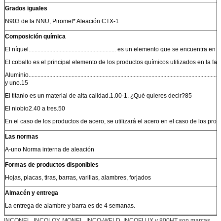
Grados iguales
N903 de la NNU, Piromet* Aleación CTX-1
Composición química
El níquel........................................................... es un elemento que se e
El cobalto es el principal elemento de los productos químicos utilizados en la f
Aluminio......................................................................................................................................
y uno.15
El titanio es un material de alta calidad.1.00-1. ¿Qué quieres decir?85
El niobio2.40 a tres.50
En el caso de los productos de acero, se utilizará el acero en el caso de los pro
Las normas
A-uno Norma interna de aleación
Formas de productos disponibles
Hojas, placas, tiras, barras, varillas, alambres, forjados
Almacén y entrega
La entrega de alambre y barra es de 4 semanas.
INCONEL, INCOLOY, MONEL, INCO-WELD, INCOFLUX y 800HT son marcas