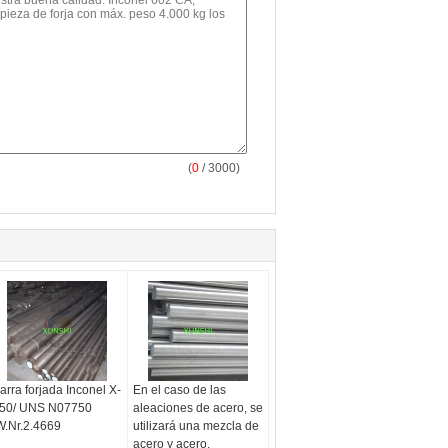
(
0
/ 3000)
arra forjada Inconel X-
En el caso de las
50/ UNS N07750
aleaciones de acero, se
W.Nr.2.4669
utilizará una mezcla de
acero y acero.