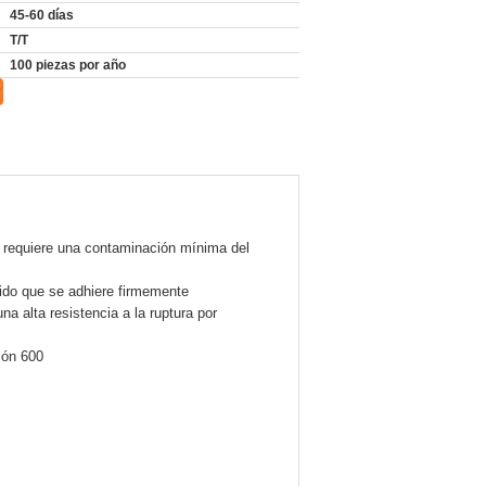
45-60 días
T/T
100 piezas por año
e requiere una contaminación mínima del
óxido que se adhiere firmemente
a alta resistencia a la ruptura por
ión 600