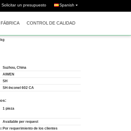
Solicitar un presupuesto
Spanish
A FÁBRICA
CONTROL DE CALIDAD
 kg
Suzhou, China
AIWEN
SH
SH-Inconel 602 CA
os:
1 pieza
Available per request
o:
Por requerimiento de los clientes