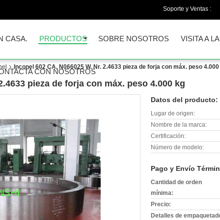
Soporte y Ventas :
N CASA.
PRODUCTOS
SOBRE NOSOTROS
VISITA A L
nel
Inconel 602 CA, N066025 W. Nr. 2.4633 pieza de forja con máx. peso 4.000
ONTACTA CON NOSOTROS
2.4633 pieza de forja con máx. peso 4.000 kg
Datos del producto:
Lugar de origen:
Nombre de la marca:
Certificación:
Número de modelo:
Pago y Envío Términ
Cantidad de orden
mínima:
Precio:
Detalles de empaquetad