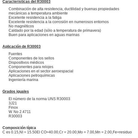
Características del R30003
Combinación de alta resistencia, ductilidad y buenas propiedades
mecánicas a temperatura ambiente
Excelente resistencia a la fatiga
Excelente resistencia a la corrosión en numerosos entornos
No magnéticos
Caldado por la edad (sólo a temperatura de primavera)
Buen para aplicaciones en aguas marinas
Aplicación de R30003
Fuentes
Componentes de los sellos
Dispositivos médicos
Componentes para relojes
Aplicaciones en el sector aeroespacial
Aplicaciones petroquímicas
Ingeniería marina
Grados iguales
El número de la norma UNS R30003
3J21
Finox
W. No 2.4711
R30003
Composición típica
C es 0.15,NI = 15.50El CO=40.00,Cr = 20.00,Mo = 7.00,Mn = 2.00,Fe=residuo