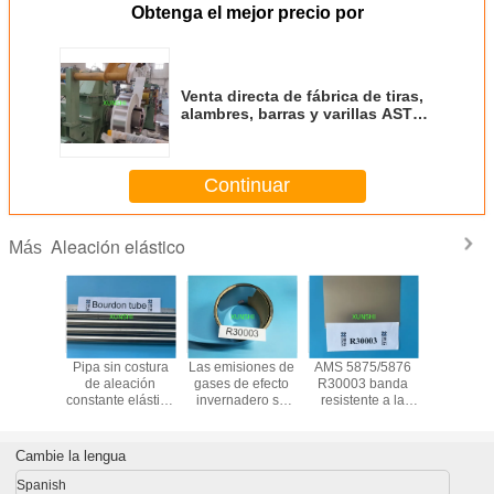
Obtenga el mejor precio por
Venta directa de fábrica de tiras,
alambres, barras y varillas ASTM
F1058 UNS R30003 a buen precio
hecho en China
Continuar
Aleación elástico
Más
 calidad
Pipa sin costura
Las emisiones de
AMS 5875/5876
R30003 b
materias
de aleación
gases de efecto
R30003 banda
aleación e
mas
constante elástica
invernadero se
resistente a la
anticorro
de Ni-span-C 902
determinan por la
corrosión, alta
magnética 
de aleación
combinación de
resistencia,
resiste
N09902 para
los siguientes
ductilidad y buena
Cambie la lengua
aplicaciones en
factores:4711
duración de la
tubos de borrón
fatiga
Spanish