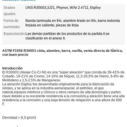
Grados
UNS R30003,3J21, Phynox, W.Nr 2.4711, Elgiloy
iguales:
Forma de
Banda laminada en frío, alambre tirado en frío, barra redonda
forjada en caliente, piezas de forja
suministro:
Especulación:
Las demás partidas de los productos de la partida A se
clasificarán en el anexo II.
ASTM F1058 R30003 cinta, alambre, barra, varilla, venta directa de fábrica,
con buen precio
Introducción
El R30003 (Aleaje Co-Cr-Ni) es una "súper aleación" que consta de 39-41% de
Cobalto, 19-21% de Cromo, 14-16% de Níquel, 11,3-20,5% de Hierro, 6-8% de
Molibdeno y 1,5-2,5% de Manganeso.
La aleación Elgiloy fue desarrollada originalmente para la fabricación de
relojes, y se aplica en la industria aeroespacial, el petróleo, el gas
natural,equipos médicos y clínicos y otros campos de alta tecnología y partes
clave debido a su excelente resistencia a la corrosiónLa aleación tiene una alta
resistencia a la corrosión y una baja tensión de relajación a una altura de 600
F.
Densidad = 8,3 g/cm3