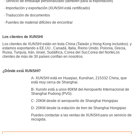
· Servicio de embalaje personalizado (también para la exportación)
· Importación y exportación (XUNSHI está certificado)
· Traducción de documentos
· Fuentes de material difíciles de encontrar
Los clientes de XUNSHI
Los clientes de XUNSHI están en toda China (Taiwán y Hong Kong incluidos). y
estamos exportando a EE.UU., Canadá, Italia, Reino Unido, Polonia, Grecia,
Rusia, Turquía, Irán, Israel, Sudáfrica, Corea del Sur,Corea del NorteLos
clientes de más de 30 países confían en nosotros.
¿Dónde está XUNSHI?
A- XUNSHI está en Huaqiao, Kunshan, 215332 China, que
está muy cerca de Shanghai.
B- Xunshi está a unos 80KM del Aeropuerto Internacional de
Shanghai Pudong (PVG).
C- 20KM desde el aeropuerto de Shanghai Hongqiao
D- 20KM desde la estación de tren de Shanghai Hongqiao
Puedes contactar a las ventas de XUNSHI para un servicio de
recogida.