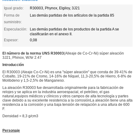
Igual grado:
R30003, Phynox, Elgiloy, 3J21
Forma de
Las demás partidas de los artículos de la partida 85
suministro:
Especulación:
Las demás partidas de los productos de la partida A se
clasificarán en el anexo II.
Espesor:
0,08
El número de la norma UNS R30003
(Alleaje de Co-Cr-Ni) súper aleación
3J21, Phinox, W.Nr 2.47
Introducción
El R30003 (Aleaje Co-Cr-Ni) es una "súper aleación" que consta de 39-41% de
Cobalto, 19-21% de Cromo, 14-16% de Níquel, 11,3-20,5% de Hierro, 6-8% de
Molibdeno y 1,5-2,5% de Manganeso.
La aleación R30003 fue desarrollada originalmente para la fabricación de
relojes y se aplica en la industria aeroespacial, el petróleo, el gas
natural,equipos médicos y clínicos y otros campos de alta tecnología y partes
clave debido a su excelente resistencia a la corrosiónLa aleación tiene una alta
resistencia a la corrosión y una baja tensión de relajación a una altura de 600
F.
Densidad = 8,3 g/cm3
Personaje