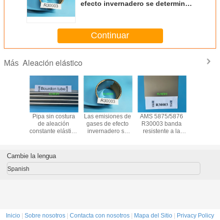
efecto invernadero se determinan
por la combinación de los
siguientes factores:4711
Continuar
Aleación elástico
Más
 calidad
Pipa sin costura
Las emisiones de
AMS 5875/5876
R30003 b
materias
de aleación
gases de efecto
R30003 banda
aleación e
mas
constante elástica
invernadero se
resistente a la
anticorro
de Ni-span-C 902
determinan por la
corrosión, alta
magnética 
de aleación
combinación de
resistencia,
resiste
N09902 para
los siguientes
ductilidad y buena
Cambie la lengua
aplicaciones en
factores:4711
duración de la
tubos de borrón
fatiga
Spanish
Inicio
|
Sobre nosotros
|
Contacta con nosotros
|
Mapa del Sitio
|
Privacy Policy