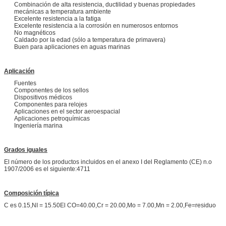
Combinación de alta resistencia, ductilidad y buenas propiedades
mecánicas a temperatura ambiente
Excelente resistencia a la fatiga
Excelente resistencia a la corrosión en numerosos entornos
No magnéticos
Caldado por la edad (sólo a temperatura de primavera)
Buen para aplicaciones en aguas marinas
Aplicación
Fuentes
Componentes de los sellos
Dispositivos médicos
Componentes para relojes
Aplicaciones en el sector aeroespacial
Aplicaciones petroquímicas
Ingeniería marina
Grados iguales
El número de los productos incluidos en el anexo I del Reglamento (CE) n.o
1907/2006 es el siguiente:4711
Composición típica
C es 0.15,NI = 15.50El CO=40.00,Cr = 20.00,Mo = 7.00,Mn = 2.00,Fe=residuo