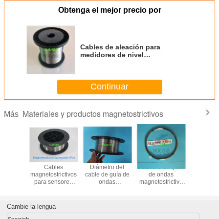
Obtenga el mejor precio por
Cables de aleación para
medidores de nivel
magnetostrctivos y sensores de
desplazamiento
Continuar
Materiales y productos magnetostrictivos
Más
recto de
Cables
Diámetro del
Alambre de guía
Cables de 
ción de
magnetostrictivos
cable de guía de
de ondas
ond
da
para sensores
ondas
magnetostrictivo
magnetostr
trictivo
magnetostrictivos
magnetostrictivo
de Fe-Ni
para el m
cantidad
Diámetro 0,75 mm
0,50 mm para
de nivel
maño de
Entrega rápida y
sensor de calibre
sensor
Cambie la lengua
ro 0,5
muestra gratuita
de nivel
desplaza
 mm/0,8
disponible
magnetostrictivo