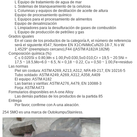
L Equipo de tratamiento de agua de mar
L Sistemas de blanqueamiento de la celulosa
L Columnas y equipos de destilación de aceite de altura
Equipo de procesamiento químico
L Equipos para el procesamiento de alimentos
Equipo de desalinización
L Limpiadores para la desulfuración de gases de combustión
L Equipo de producción de petróleo y gas
Grados iguales
En el caso de los productos de la categoría A, el número de referencia
será el siguiente:4547, Nombre EN X1CrNiMoCuN20-18-7, N o W.
1.4529* ((reemplazo cercano),F44 ((ASTM A182/A 182M)
Composición química (%)
C ≤ 0.020Si ≤ 0.80,Mn ≤ 1.00,P≤0.030,S≤0.010,Cr = 19,5 ~ 20.5Ni =
17,5 ~ 18.5,Mo=6.0 ~ 6.5, N = 0,18 ~ 0.22, Cu = 0,50 ~ 1.00,Fe=residuo
Las normas
Piel sin costura: ASTM A269, A213, A312, NFA 49-217, EN 10216-5
Tubo soldado: ASTM A249, A269, A312, A358, A409
El equipo: ASTM A182
Las barras y varillas: ASTM A276, A479, EN 10088-3
Forja: ASTM A473
Formularios disponibles en A-one Alloy
Las demás partidas de los productos de la partida 85
Entrega
Por favor, confirme con A-una aleación.
254 SMO es una marca de OutokumpuStainless.