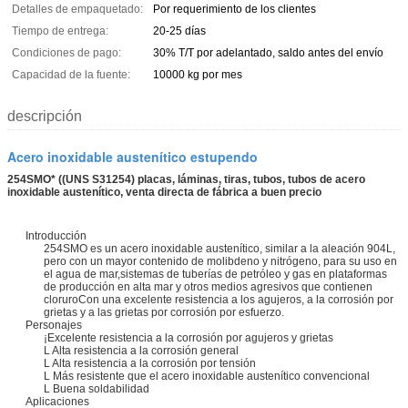
Detalles de empaquetado:
Por requerimiento de los clientes
Tiempo de entrega:
20-25 días
Condiciones de pago:
30% T/T por adelantado, saldo antes del envío
Capacidad de la fuente:
10000 kg por mes
descripción
Acero inoxidable austenítico estupendo
254SMO* ((UNS S31254) placas, láminas, tiras, tubos, tubos de acero
inoxidable austenítico, venta directa de fábrica a buen precio
Introducción
254SMO es un acero inoxidable austenítico, similar a la aleación 904L,
pero con un mayor contenido de molibdeno y nitrógeno, para su uso en
el agua de mar,sistemas de tuberías de petróleo y gas en plataformas
de producción en alta mar y otros medios agresivos que contienen
cloruroCon una excelente resistencia a los agujeros, a la corrosión por
grietas y a las grietas por corrosión por esfuerzo.
Personajes
¡Excelente resistencia a la corrosión por agujeros y grietas
L Alta resistencia a la corrosión general
L Alta resistencia a la corrosión por tensión
L Más resistente que el acero inoxidable austenítico convencional
L Buena soldabilidad
Aplicaciones