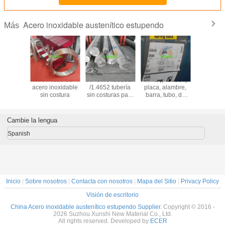
Acero inoxidable austenítico estupendo
Más
tronic 50
F44 Tubo de
654SMO /S32654
904L ((N08904)
1.4441/
20910
acero inoxidable
/1.4652 tubería
placa, alambre,
/UNS S
e acero
sin costura
sin costuras para
barra, tubo, de
alambre/tu
dable
aplicaciones en
aleación
de ac
brillante
alta mar
austenítica, de
inoxid
dor de
alta calidad y
Cambie la lengua
ina
buen precio
Spanish
Inicio
|
Sobre nosotros
|
Contacta con nosotros
|
Mapa del Sitio
|
Privacy Policy
Visión de escritorio
China Acero inoxidable austenítico estupendo Supplier.
Copyright © 2016 -
2026 Suzhou Xunshi New Material Co., Ltd.
All rights reserved. Developed by
ECER