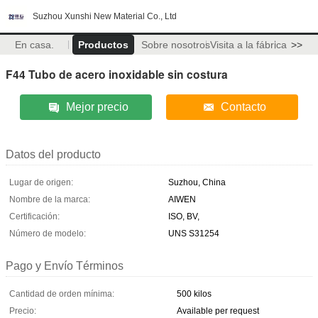
Suzhou Xunshi New Material Co., Ltd
En casa.
Productos
Sobre nosotros
Visita a la fábrica
>>
F44 Tubo de acero inoxidable sin costura
Mejor precio
Contacto
Datos del producto
Lugar de origen:
Suzhou, China
Nombre de la marca:
AIWEN
Certificación:
ISO, BV,
Número de modelo:
UNS S31254
Pago y Envío Términos
Cantidad de orden mínima:
500 kilos
Precio:
Available per request