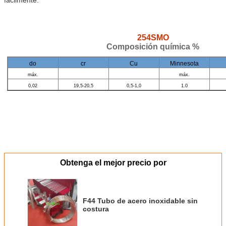
254SMO
Composición química %
do
cr
Cu
Minnesota
máx.
máx.
0,02
19,5-20,5
0,5-1,0
1.0
Obtenga el mejor precio por
F44 Tubo de acero inoxidable sin
costura