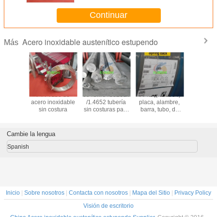
Continuar
Acero inoxidable austenítico estupendo
Más
tronic 50
F44 Tubo de
654SMO /S32654
904L ((N08904)
1.4441/
20910
acero inoxidable
/1.4652 tubería
placa, alambre,
/UNS S
e acero
sin costura
sin costuras para
barra, tubo, de
alambre/tu
dable
aplicaciones en
aleación
de ac
brillante
alta mar
austenítica, de
inoxid
dor de
alta calidad y
Cambie la lengua
ina
buen precio
Spanish
Inicio
|
Sobre nosotros
|
Contacta con nosotros
|
Mapa del Sitio
|
Privacy Policy
Visión de escritorio