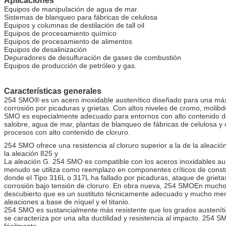
Aplicaciones
Equipos de manipulación de agua de mar.
Sistemas de blanqueo para fábricas de celulosa
Equipos y columnas de destilación de tall oil
Equipos de procesamiento químico
Equipos de procesamiento de alimentos
Equipos de desalinización
Depuradores de desulfuración de gases de combustión
Equipos de producción de petróleo y gas.
Características generales
254 SMO® es un acero inoxidable austenítico diseñado para una máxi
corrosión por picaduras y grietas. Con altos niveles de cromo, molib
SMO es especialmente adecuado para entornos con alto contenido d
salobre, agua de mar, plantas de blanqueo de fábricas de celulosa y 
procesos con alto contenido de cloruro.
254 SMO ofrece una resistencia al cloruro superior a la de la aleación
la aleación 825 y
La aleación G. 254 SMO es compatible con los aceros inoxidables au
menudo se utiliza como reemplazo en componentes críticos de cons
donde el Tipo 316L o 317L ha fallado por picaduras, ataque de grieta
corrosión bajo tensión de cloruro. En obra nueva, 254 SMO
En mucho
descubierto que es un sustituto técnicamente adecuado y mucho men
aleaciones a base de níquel y el titanio.
254 SMO es sustancialmente más resistente que los grados austení
se caracteriza por una alta ductilidad y resistencia al impacto. 254 S
fácilmente.