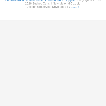
China Acero inoxidable austenítico estupendo Supplier.
Copyright © 2016 -
2026 Suzhou Xunshi New Material Co., Ltd.
All rights reserved. Developed by
ECER