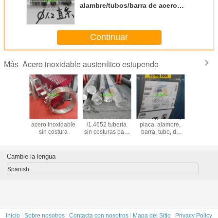
alambre/tubos/barra de acero
inoxidable
Continuar
Acero inoxidable austenítico estupendo
Más
tronic 50
F44 Tubo de
654SMO /S32654
904L ((N08904)
1.4441/
20910
acero inoxidable
/1.4652 tubería
placa, alambre,
/UNS S
e acero
sin costura
sin costuras para
barra, tubo, de
alambre/tu
dable
aplicaciones en
aleación
de ac
brillante
alta mar
austenítica, de
inoxid
dor de
alta calidad y
Cambie la lengua
ina
buen precio
Spanish
Inicio
|
Sobre nosotros
|
Contacta con nosotros
|
Mapa del Sitio
|
Privacy Policy