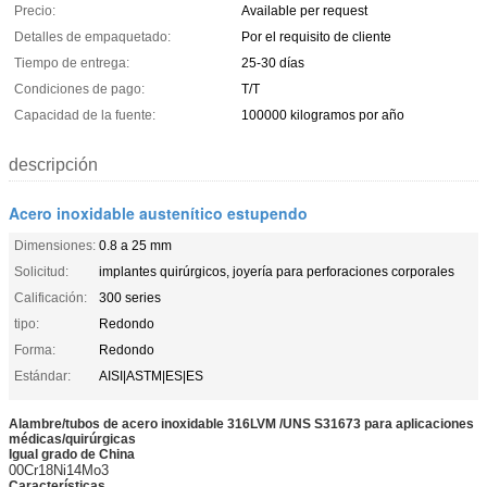
Precio:
Available per request
Detalles de empaquetado:
Por el requisito de cliente
Tiempo de entrega:
25-30 días
Condiciones de pago:
T/T
Capacidad de la fuente:
100000 kilogramos por año
descripción
Acero inoxidable austenítico estupendo
Dimensiones:
0.8 a 25 mm
Solicitud:
implantes quirúrgicos, joyería para perforaciones corporales
Calificación:
300 series
tipo:
Redondo
Forma:
Redondo
Estándar:
AISI|ASTM|ES|ES
Alambre/tubos de acero inoxidable 316LVM /UNS S31673 para aplicaciones
médicas/quirúrgicas
Igual grado de China
00Cr18Ni14Mo3
Características