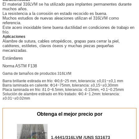
El material 316LVM se ha utilizado para implantes permanentes durante
muchos años.
La resistencia a la corrosión en estado recocido es buena.
Muchos estudios de nuevas aleaciones utilizan el 316LVM como
referencia.
Este acero inoxidable tiene buena ductilidad en condiciones de trabajo en
frío.
Aplicaciones
Alambre de sutura, cables ortopédicos, grapas para cerrar la piel,
catéteres, estiletes, clavos óseos y muchas piezas pequeñas
mecanizadas.
Estándares
Norma ASTM F138
Gama de tamaños de productos 316LVM
Barra brillante estirada en frío: Φ0,6~25 mm, tolerancia: ±0,01~±0,1 mm
Barra laminada en caliente: Φ14~75mm, tolerancia: ±0,15~±0,30mm
Placa laminada en frío: δ1.0~6.5mm, tolerancia: -0.15mm, +0.1~0.25mm
Solución de alambre estirado en frío tratado: Φ0.4~1.2mm: tolerancia:
±0.01~±0.02mm
Obtenga el mejor precio por
1.4441/316LVM /UNS S31673