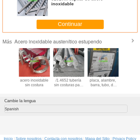
inoxidable
Continuar
Acero inoxidable austenítico estupendo
Más
tronic 50
F44 Tubo de
654SMO /S32654
904L ((N08904)
1.4441/
20910
acero inoxidable
/1.4652 tubería
placa, alambre,
/UNS S
e acero
sin costura
sin costuras para
barra, tubo, de
alambre/tu
dable
aplicaciones en
aleación
de ac
brillante
alta mar
austenítica, de
inoxid
dor de
alta calidad y
Cambie la lengua
ina
buen precio
Spanish
Inicio
|
Sobre nosotros
|
Contacta con nosotros
|
Mapa del Sitio
|
Privacy Policy