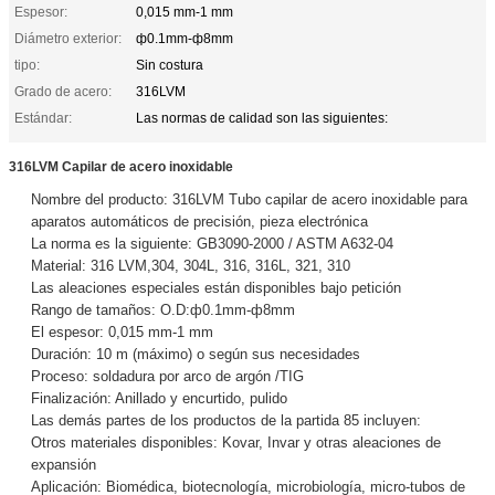
Espesor:
0,015 mm-1 mm
Diámetro exterior:
ф0.1mm-ф8mm
tipo:
Sin costura
Grado de acero:
316LVM
Estándar:
Las normas de calidad son las siguientes:
316LVM Capilar de acero inoxidable
Nombre del producto: 316LVM Tubo capilar de acero inoxidable para
aparatos automáticos de precisión, pieza electrónica
La norma es la siguiente: GB3090-2000 / ASTM A632-04
Material: 316 LVM,304, 304L, 316, 316L, 321, 310
Las aleaciones especiales están disponibles bajo petición
Rango de tamaños: O.D:ф0.1mm-ф8mm
El espesor: 0,015 mm-1 mm
Duración: 10 m (máximo) o según sus necesidades
Proceso: soldadura por arco de argón /TIG
Finalización: Anillado y encurtido, pulido
Las demás partes de los productos de la partida 85 incluyen:
Otros materiales disponibles: Kovar, Invar y otras aleaciones de
expansión
Aplicación: Biomédica, biotecnología, microbiología, micro-tubos de