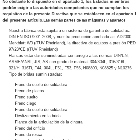
No obstante lo dispuesto en el apartado 1, los Estados miembros
podrán exigir a las autoridades competentes que no cumplan los
requisitos de la presente Directiva que se establecen en el apartado 1
del presente artículo.
Las demás partes de las máquinas y aparatos
Nuestra fábrica está sujeta a un sistema de garantía de calidad ac.
DIN EN ISO 9001:2008, y nuestra producción aprobada ac. AD2000
Merkblatt W0 ((TÜV Rheinland), la directiva de equipos a presión PED
97/23/CE ((TUV Rheinland)
Flancas estándar suministradas con arreglo a las normas DIN/EN,
ASME/ANSI, JIS, AS con grado de material 304/304L, 316/316L,
321/H, 316Ti, F44, 904L, F51, F53, F55, N08800, N08825 y N10276
Tipo de bridas suministradas:
Freno de cuello de soldadura
Freno de placas
Freno suelto
Freno ciego
Freno de cuello de soldadura
Deslizamiento en la brida
Flanca de la articulación de la cintura
Freno del orificio
Freno de rosca