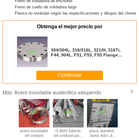
Freno de soldadura de enchufes
Freno de cuello de soldadura largo
Flanca no estándar según las especificaciones y dibujos del cliente
Obtenga el mejor precio por
304/304L, 316/316L, 321/H, 316Ti,
F44, 904L, F51, F53, F55 Flange
ciego de acero inoxidable
Continuar
Acero inoxidable austenítico estupendo
Más
tronic 50
F44 Tubo de
654SMO /S32654
904L ((N08904)
1.4441/
20910
acero inoxidable
/1.4652 tubería
placa, alambre,
/UNS S
e acero
sin costura
sin costuras para
barra, tubo, de
alambre/tu