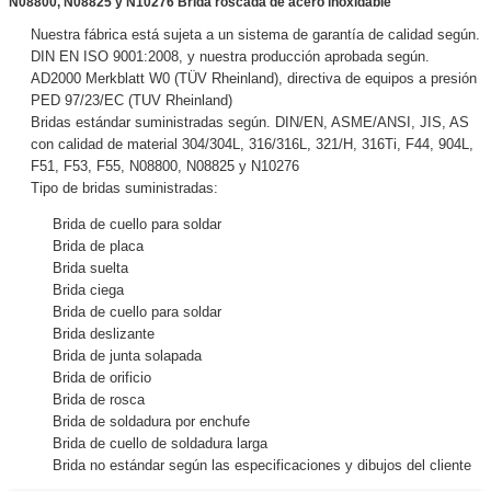
N08800, N08825 y N10276 Brida roscada de acero inoxidable
Nuestra fábrica está sujeta a un sistema de garantía de calidad según.
DIN EN ISO 9001:2008, y nuestra producción aprobada según.
AD2000 Merkblatt W0 (TÜV Rheinland), directiva de equipos a presión
PED 97/23/EC (TUV Rheinland)
Bridas estándar suministradas según. DIN/EN, ASME/ANSI, JIS, AS
con calidad de material 304/304L, 316/316L, 321/H, 316Ti, F44, 904L,
F51, F53, F55, N08800, N08825 y N10276
Tipo de bridas suministradas:
Brida de cuello para soldar
Brida de placa
Brida suelta
Brida ciega
Brida de cuello para soldar
Brida deslizante
Brida de junta solapada
Brida de orificio
Brida de rosca
Brida de soldadura por enchufe
Brida de cuello de soldadura larga
Brida no estándar según las especificaciones y dibujos del cliente