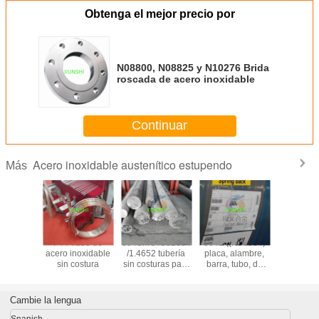
Obtenga el mejor precio por
N08800, N08825 y N10276 Brida
roscada de acero inoxidable
Continuar
Acero inoxidable austenítico estupendo
Más
tronic 50
F44 Tubo de
654SMO /S32654
904L ((N08904)
1.4441/
20910
acero inoxidable
/1.4652 tubería
placa, alambre,
/UNS S
e acero
sin costura
sin costuras para
barra, tubo, de
alambre/tu
dable
aplicaciones en
aleación
de ac
brillante
alta mar
austenítica, de
inoxid
dor de
alta calidad y
Cambie la lengua
ina
buen precio
Spanish