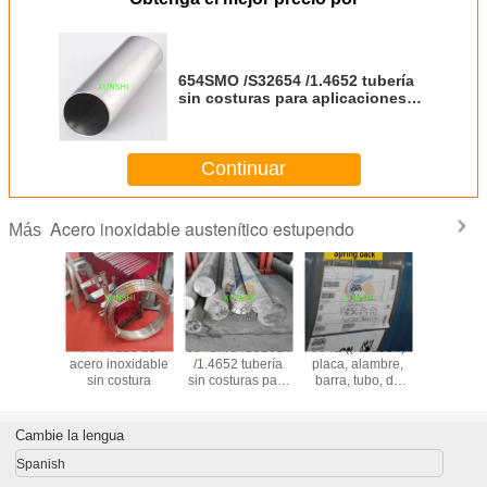
654SMO /S32654 /1.4652 tubería
sin costuras para aplicaciones
en alta mar
Continuar
Acero inoxidable austenítico estupendo
Más
tronic 50
F44 Tubo de
654SMO /S32654
904L ((N08904)
1.4441/
20910
acero inoxidable
/1.4652 tubería
placa, alambre,
/UNS S
e acero
sin costura
sin costuras para
barra, tubo, de
alambre/tu
dable
aplicaciones en
aleación
de ac
brillante
alta mar
austenítica, de
inoxid
dor de
alta calidad y
Cambie la lengua
ina
buen precio
Spanish