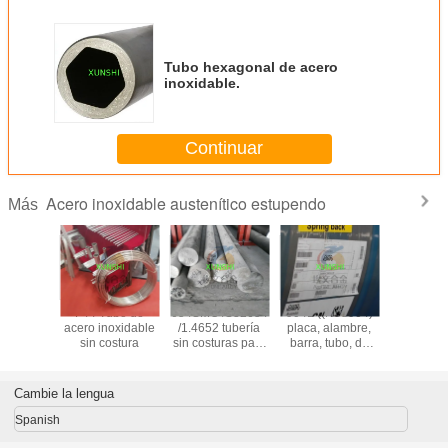
Tubo hexagonal de acero
inoxidable.
Continuar
Acero inoxidable austenítico estupendo
Más
tronic 50
F44 Tubo de
654SMO /S32654
904L ((N08904)
1.4441/
20910
acero inoxidable
/1.4652 tubería
placa, alambre,
/UNS S
e acero
sin costura
sin costuras para
barra, tubo, de
alambre/tu
dable
aplicaciones en
aleación
de ac
brillante
alta mar
austenítica, de
inoxid
dor de
alta calidad y
Cambie la lengua
ina
buen precio
Spanish