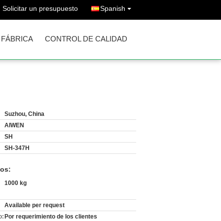
Solicitar un presupuesto
Spanish
A FÁBRICA
CONTROL DE CALIDAD
Suzhou, China
AIWEN
SH
SH-347H
os:
1000 kg
Available per request
o:
Por requerimiento de los clientes