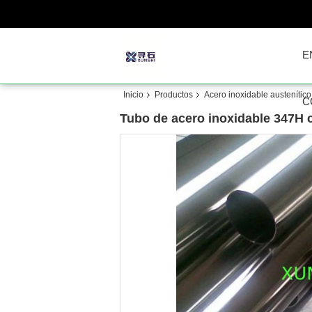
E
Inicio
Productos
Acero inoxidable austenític
C
Tubo de acero inoxidable 347H 