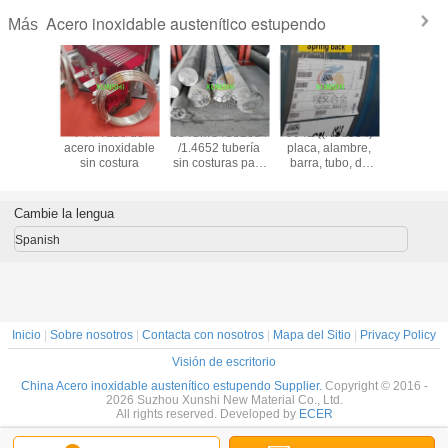
Acero inoxidable austenítico estupendo
Más
tronic 50
F44 Tubo de
654SMO /S32654
904L ((N08904)
1.4441/
20910
acero inoxidable
/1.4652 tubería
placa, alambre,
/UNS S
e acero
sin costura
sin costuras para
barra, tubo, de
alambre/tu
dable
aplicaciones en
aleación
de ac
brillante
alta mar
austenítica, de
inoxid
dor de
alta calidad y
Cambie la lengua
ina
buen precio
Spanish
Inicio
|
Sobre nosotros
|
Contacta con nosotros
|
Mapa del Sitio
|
Privacy Policy
Visión de escritorio
China Acero inoxidable austenítico estupendo Supplier.
Copyright © 2016 -
2026 Suzhou Xunshi New Material Co., Ltd.
All rights reserved. Developed by
ECER